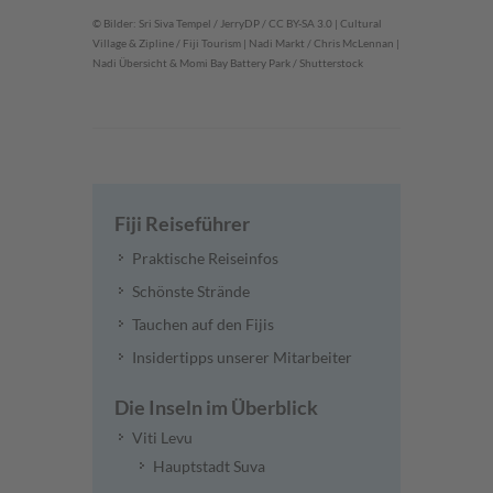
© Bilder: Sri Siva Tempel / JerryDP / CC BY-SA 3.0 | Cultural
Village & Zipline / Fiji Tourism | Nadi Markt / Chris McLennan |
Nadi Übersicht & Momi Bay Battery Park / Shutterstock
Fiji Reiseführer
Praktische Reiseinfos
Schönste Strände
Tauchen auf den Fijis
Insidertipps unserer Mitarbeiter
Die Inseln im Überblick
Viti Levu
Hauptstadt Suva