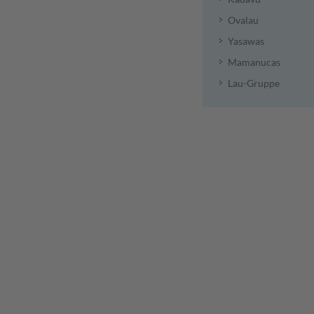
Ovalau
Yasawas
Mamanucas
Lau-Gruppe