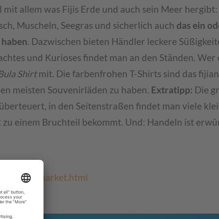
 mit allem was Fijis Erde und auch sein Meer hergibt
sch, Muscheln, Seegras und sicherlich auch
das ein o
n haben
. Dazwischen bieten Händler leckere Süßigkei
achtes und Kurioses findet man an den Ständen. Wer 
Bula Shirt
mit. Die farbenfrohen T-Shirts sind das fijia
den meisten Souvenirläden zu haben.
Extratipp:
Die g
überteuert, in den Seitenstraßen findet man viele klei
t zu einem Bruchteil bekommt. Und: Handeln ist erwü
n.com.fj/market.html