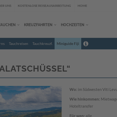
ER UNS
KOSTENLOSE REISEAUSARBEITUNG
HOME
TAUCHEN
KREUZFAHRTEN
HOCHZEITEN
rns
Tauchreisen
Tauchkreuzf.
Miniguide Fiji
„SALATSCHÜSSEL“
Wo:
im Südwesten Viti Lev
Wie hinkommen:
Mietwag
Hoteltransfer
Für wen:
alle