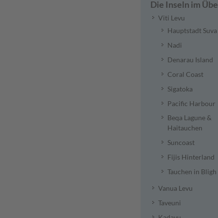
Die Inseln im Übe
Viti Levu
Hauptstadt Suva
Nadi
Denarau Island
Coral Coast
Sigatoka
Pacific Harbour
Beqa Lagune &
Haitauchen
Suncoast
Fijis Hinterland
Tauchen in Bligh
Vanua Levu
Taveuni
Kadavu