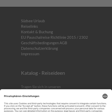
Südsee Urlaub
Reiselinks
Kontakt & Buchung
EU Pauschalreise Richtlinie 2015 / 2302
Geschäftsbedingungen AGB
Datenschutzerklärung
Impressum
Katalog - Reiseideen
Tragen Sie sich in unseren
kostenlosen
Newsletter
ein!
Anmelden
ICH AKZEPTIERST DIE