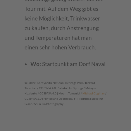
Tour mit. Auf dem Weg gibt es
keine Möglichkeit, Trinkwasser
zu kaufen, durch Anstrengung
und Temperaturen hat man
einen sehr hohen Verbrauch.
Wo:
Startpunkt am Dorf Navai
© Bilder: Koroyanitu National Heritage Park / Rickard
Törnblad / CC BY-SA 4.0 | Sabeto Hot Springs / Maksym
Kozlenko / CC BY-SA 4.0 | Mount Tomanivi /
Michael Coghlan
/
CC BY-SA 2.0 | Hinterland Überblick / Fiji Tourism | Sleeping
Giant / Stu & Lia Photography