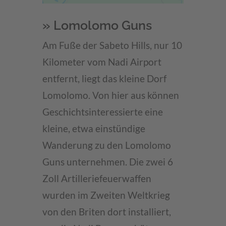
powered by
Usercentrics Consent
» Lomolomo Guns
Management Platform
Am Fuße der Sabeto Hills, nur 10
Kilometer vom Nadi Airport
entfernt, liegt das kleine Dorf
Lomolomo. Von hier aus können
Geschichtsinteressierte eine
kleine, etwa einstündige
Wanderung zu den Lomolomo
Guns unternehmen. Die zwei 6
Zoll Artilleriefeuerwaffen
wurden im Zweiten Weltkrieg
von den Briten dort installiert,