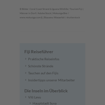
© Bilder: Coral Coast Strand & Iguana Wildlife / Tourism Fiji |
Männer in Dorf / Adobe Stock | Mokusiga Bier /
www.mokusiga.com.fj | Biausevu Wasserfall / shutterstock
Fiji Reiseführer
Praktische Reiseinfos
Schönste Strände
Tauchen auf den Fijis
Insidertipps unserer Mitarbeiter
Die Inseln im Überblick
Viti Levu
Hauptstadt Suva