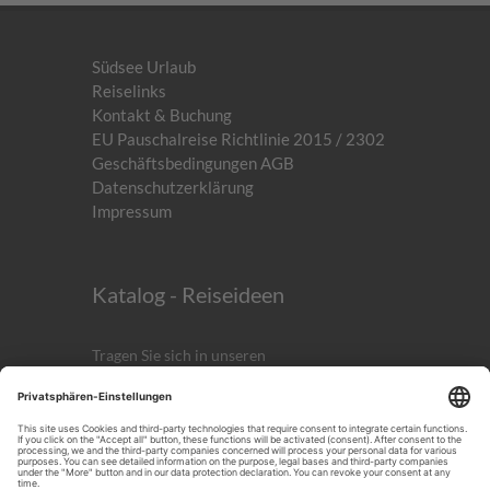
Südsee Urlaub
Reiselinks
Kontakt & Buchung
EU Pauschalreise Richtlinie 2015 / 2302
Geschäftsbedingungen AGB
Datenschutzerklärung
Impressum
Katalog - Reiseideen
Tragen Sie sich in unseren
kostenlosen
Newsletter
ein!
Anmelden
ICH AKZEPTIERST DIE
DATENSCHUTZERKLÄRUNG.