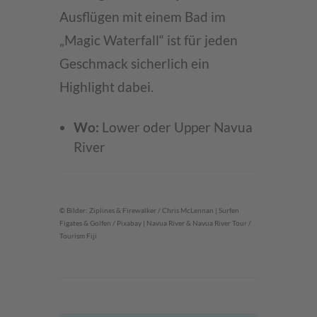
Ausflügen mit einem Bad im
„Magic Waterfall“ ist für jeden
Geschmack sicherlich ein
Highlight dabei.
Wo:
Lower oder Upper Navua
River
© Bilder: Ziplines & Firewalker / Chris McLennan | Surfen
Figates & Golfen / Pixabay | Navua River & Navua River Tour /
Tourism Fiji