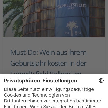
Must-Do: Wein aus ihrem
Geburtsjahr kosten in der
Seppeltsfield Kellerei im
Barossa Valley
Das Barossa Valley, im Süden Australiens
gelegen, ist als eines der weltweit besten