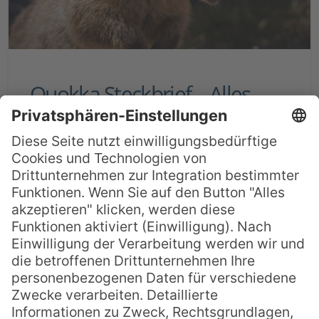
Quokka Steckbrief – Alles
über das glücklichste Tier
Australiens
Das Quokka gehört zu den beliebtesten
Tieren Australiens. Sein Gesichtsausdruck
wirkt wie ein Lächeln, was dem Beuteltier
zum Ruf als „glücklichstes Tier der Welt“
verholfen hat. Ihre zutrauliche Art macht
sie ebenfalls zu einem der beliebtesten
Wildtiere Australiens. Besonders auf