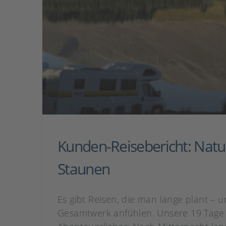
Kunden-Reisebericht: Natu
Staunen
Es gibt Reisen, die man lange plant – u
Gesamtwerk anfühlen. Unsere 19 Tage i