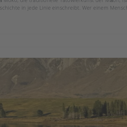
Moko, die traditionelle Tätowierkunst der Māori, ist 
schichte in jede Linie einschreibt. Wer einem Mensc