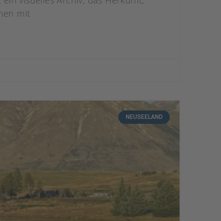
ein visuelles Archiv, das Herkunft,
hen mit
NEUSEELAND