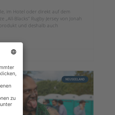
le, im Hotel oder direkt auf dem
e „All-Blacks” Rugby-Jersey von Jonah
ltprodukt und deshalb auch
NEUSEELAND