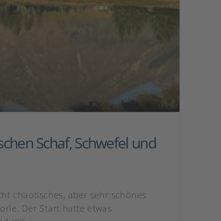
chen Schaf, Schwefel und
icht chaotisches, aber sehr schönes
rie. Der Start hatte etwas