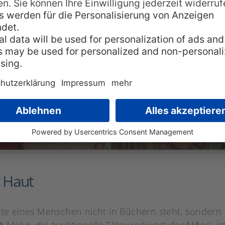
r Haut
hte eines Menschen nicht in Büchern steht, sondern 