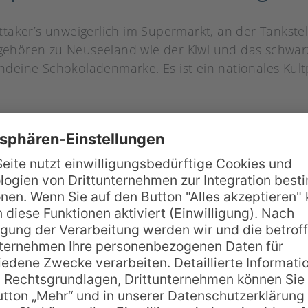
taker’s unweigerlich im Supermarkt, an der Tankstel
 gehören zu Neuseeland wie der Kiwi und das schwarz
gendeine Schokoladenmarke. Es ist ein nationales Ku