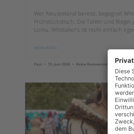
Wer Neuseeland bereist, begegnet Whit
Frühstückstisch. Die Tafeln und Riegel
Lomu. Whittaker’s ist nicht einfach ir
MEHR LESEN »
Paul
15. Juni 2026
Keine Kommentare