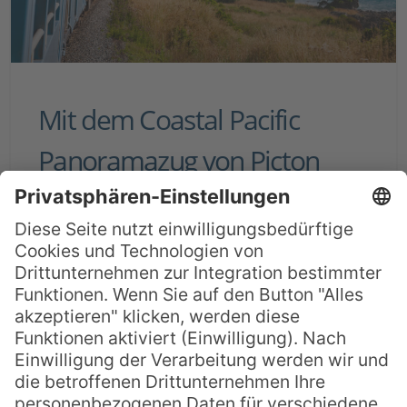
Mit dem Coastal Pacific
Panoramazug von Picton
nach Christchurch
Neuseeland ist ein Paradies für
Naturliebhaber und es gibt kaum eine
bessere Möglichkeit, die atemberaubende
Schönheit des Landes zu entdecken, als
mit einem der drei berühmten
Panoramazüge. Nachdem wir bereits den
TranzAlpine von Christchurch nach