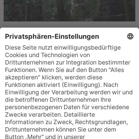
Australiens Wanderwege:
Gold Coast Hinterland Walk
Nachdem unserer ersten zwei Artikel
unserer Reihe „Australiens Wanderwege“
mit Tracks auf den Inseln Tasmanien und
Hichinbrook Island beschäftigt haben,
wechseln wir heute auf den eigentlichen
Kontinent und stellen ihnen den Gold
Coast Walk vor. Durch Queensland und
mit einem Stück an der Grenze zu New