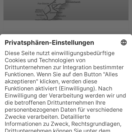
Unvergessliche Touren:
Naturwunder Neuseelands
Die „grüne Insel“, wie Neuseeland gerne
zu Recht genannt wird, ist geradezu
geschaffen für eine ausgiebige Rundreise.
Kaum ein anderes Fleckchen Erde hat so
viele verschiedene Naturschätze zu
bieten. Die einzigartige Vegetation, lange
Küstenabschnitte mit wunderbaren
Stränden, kleine Inselchen, hohe Berge