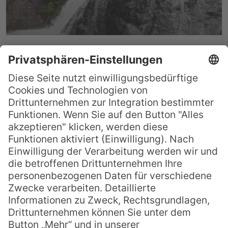
Must-See: Papase`ea Sliding
Rocks in Samoa
Ein großartiges Erlebnis im Samoa Urlaub
ist der Besuch der Papase`ea Sliding
Rocks. Die natürlichen Wasserrutschen,
die in kleinere und größere Steinbecken
münden, sind auf jeden Fall einen Ausflug
wert. Südwestlich im Hinterland von Apia
auf der Insel Upolu gelegen, bieten sie
sportlichen Spaß und Naturerlebnis in