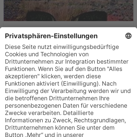
Buchtipp: Bill Bryson –
Frühstück mit Kängurus
Für alle, die eine Reise nach Down Under
planen ist dieses Buch fast ein Muss. Aber
auch für alle anderen birgt die Lektüre
von Bill Brysons Reisebericht jede Menge
interessante Informationen und vor allem
ungeheuer viel Amüsantes. Denn
„Frühstück mit Kängurus: Australische
Abenteuer“ ist ein wunderbarer Streifzug