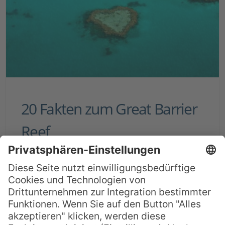
20 Fakten zum Great Barrier
Reef
Das Great Barrier Reef gehört
zweifelsohne zu den größten
Tourismusattraktionen Australiens.
Jährlich kommen etwa zwei Millionen
Menschen, um sich dieses erklärte