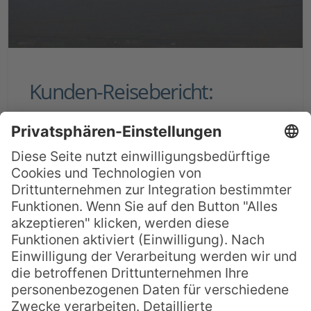
Kunden-Reisebericht:
Neuseeland & Französisch
Polynesien Mai 2019
Wir hatten eine Woche Rundreise mit
PKW und Bed&Breakfast über
Neuseeland-Nordinsel gebucht. Nach der
Übergabe des Fahrzeugs gleich Richtung
Süden gestartet; Besuch der Waitomo
Caves, Fahrt zum Mount Taranaki, dann
über den Forgotten World Highway nach