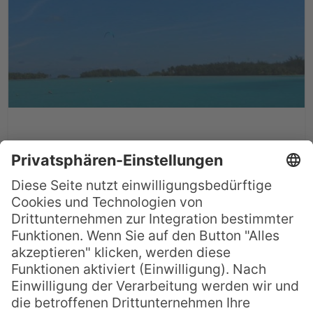
Kunden-Reisebericht: Südsee
April/Mai 2019
Anlässlich unseres 30-jährigen
Hochzeitsjubiläums wollten wir unseren
lang gehegten Traum von der Südsee
verwirklichen. Ein gut befreundetes
Ehepaar hat uns das Pacific Travel House