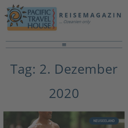
Tag: 2. Dezember
2020
NEUSEELAND