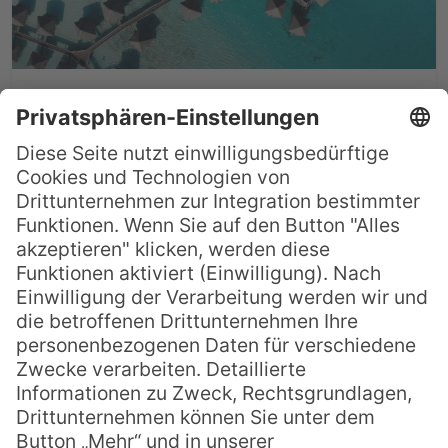
7 neue Südsee-Reportagen
in voller Länge
Da das Reisen im Moment noch immer
nicht, oder nur eingeschränkt möglich ist,
müssen wir unser Fernweh und unsere
Sehnsucht nach traumhaften
Südseeinseln auf andere Art und Weise
stillen. Am besten geht das mit einer
richtig tollen Reisedoku, die einen quasi
virtuell mitnimmt zu entlegenen Gebieten