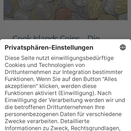
Cook Islands Coins – Die
verrücktesten Münzen der
Südsee
Sie möchten ein ganz besonderes
Souvenir von ihrem Cook Islands Urlaub
mitbringen? Dann haben wir hier eine
echten Insidertipps für Sie: Begeben Sie
sich auf die Suche nach den legendären
Cook Islands Coins! Eigentlich wird auf
den Cook Insel (fast) alles in