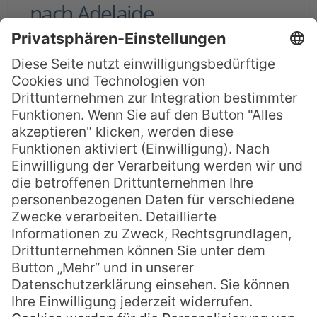
nach Adelaide
Australiens landschaftliche Vielfalt
entdecken, dabei stilvoll durch das Land
reisen und kulinarisch verwöhnt werden.
Klingt gut? Genau das verspricht der Great
Southern zwischen Brisbane und
Adelaide. Die luxuriöse Zugreise verbindet
die beiden Metropolen auf einer Strecke
voller Kontraste. Von goldenen Stränden
geht es durch grüne Weinregionen bis hin
zu zerklüfteten
MEHR LESEN »
Paul
25. September 2025
Keine Kommentare