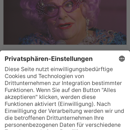
Wer ist eigentlich… Barry
Humphries?
John Barry Humphries kennt man in Down
Under meist unter seinem Alter Ego Dame
Edna Everage, eine Kunstfigur die der
1934 geborene Schauspieler bis zur
Perfektion kultiviert hat. Barry Humphries