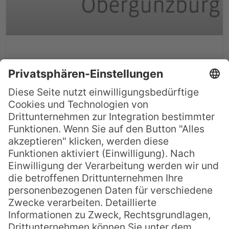
Vorgestellt: Südsee-
Sammlung Obergünzburg
Das Allgäu und die Südsee haben
zugegebenermaßen nicht allzu viel
miteinander zu tun, wäre da nicht Kapitän
Karl Nauer gewesen. Anfang des 20.
Jahrhunderts bereiste der junge Mann
und gebürtige Obergünzburger mit
seinem Schiff jahrelang die melanesische
Inselwelt. Von seinen Reisen brachte er