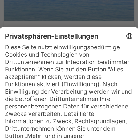
Reisebericht: Hawaii und Fiji
2014 – Teil 6
Liebe Leser, hier nun der sechste und
abschließende Teil des spannenden
Reiseberichts unseres Geschäftsführers
Jörg Poppen. Heute geht es weiter mit der
letzten Station auf den Fidschi Inseln,
einem drei-tägigen Aufenthalt auf Yasawa
Island. Wie hat Ihnen der Reiseverlauf
gefallen? Was hätten Sie auch gerne mal