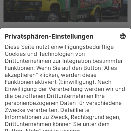
Kundenreisebericht: Samoa
& Fijis Dezember 2016
Vielen herzlichen Dank an Frau Piskurek ,
die uns diese wunderschöne Südseereise
zusammengestellt hat. Los gings mit
Korean Airlines (übrigens sehr zu
empfehlen, ich hatte es anfangs nicht
geglaubt) über Seoul nach Fiji. Dort
verbrachten wir 2 Nächte im First Landing,
leider bei Dauerregen, bevor es weiterging