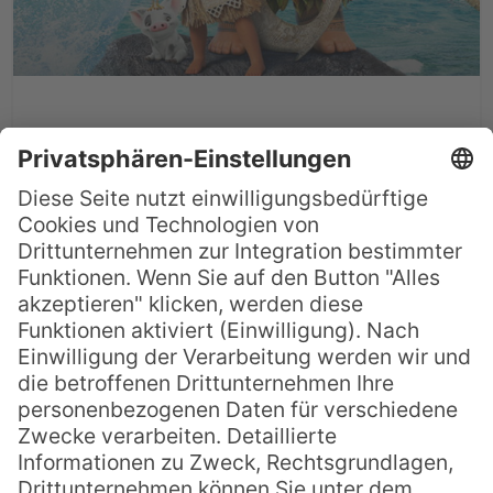
VAIANA – Disney`s
Südseefilm unter der Lupe
Der im letzten Jahr herausgekommen
Disney-Film VAIANA ist, obgleich von den
selben Regisseuren produziert, ganz
anders als die Klassiker Arielle die
Meerjungfrau oder Aladdin. Vaiana erzählt
kein romantisches Liebesmärchen,
sondern entführt die Zuschauer in die
tropische Wunderwelt Polynesiens vor