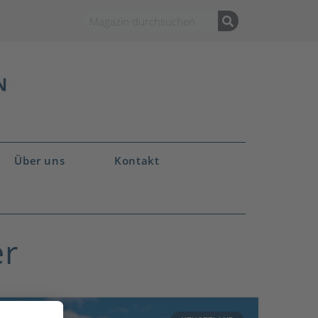
Über uns
Kontakt
er