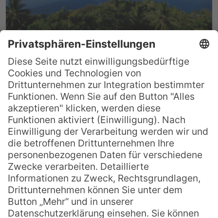
Hiva Oa – die Insel Paul
Gauguins
Mitten im Ozean liegt der „Garten der
Marquesas“ – Hiva Oa. Er besitzt kein Riff
und hält mit seinen schroffen Felsen der
ständigen Kraft des Meeres stand. Der
Sänger Jacques Brel schrieb über die
Marquesas: „Auf diesen Inseln, auf der die
Einsamkeit absolut ist, habe ich eine Art
inneren Frieden