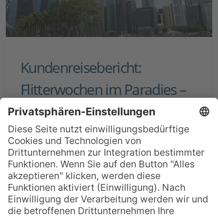
Kundenreisebericht:
Flitterwochen im Paradies –
Singapur, Moorea, Bora Bora
& Sydney September 2017
Als wir mit der Planung unserer
Hochzeitsreise begannen, war bereits klar,
dass es nach Französisch-Polynesien
gehen soll. Zudem wollten wir aufgrund
der langen Anreise noch zwei