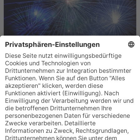
Silvester doppelt feiern –
Zeitzonen sei Dank!
Partyfans haben es zum Millennium
vorgemacht und gleich zweimal ins neue
Jahr gefeiert, seitdem ist es ganz groß
angesagt: Silvesterhopping. 26 Stunden
hat man Zeit bis alle Länder vom ersten
im Pazifik bis zum letzten in Amerika ins