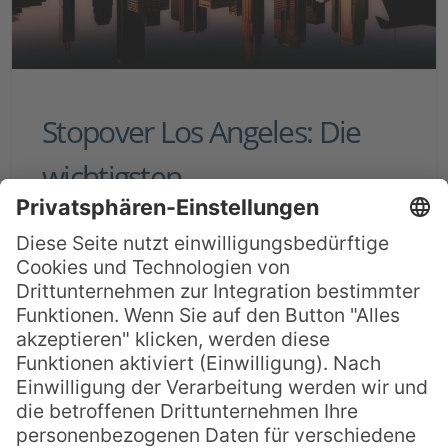
Stopover Los Angeles: Die
wichtigsten
Sehenswürdigkeiten in 3
Tagen
Los Angeles ist ein Mythos. Es ist die
Amerikanische Großstadt schlechthin,
gewissermaßen Amerikas Archetyp. Hier
werden Träume gemacht und zerplatzen,
hier glitzern und funkeln die Stadtviertel