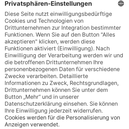
Halbinsel
Es gibt Orte, die einem den Atem rauben,
nicht wegen ihrer Größe oder wegen der
beeindruckenden Naturschönheiten,
sondern wegen ihrer perfekten Harmonie
zwischen Landschaft, Licht und Ruhe. Die
Cathedral Cove an der Ostküste der
Coromandel-Halbinsel ist genau so ein
Ort. Bekannt für ihren majestätischen
Felsbogen, den goldenen Sand und das
MEHR LESEN »
Paul
4. Juli 2025
Keine Kommentare