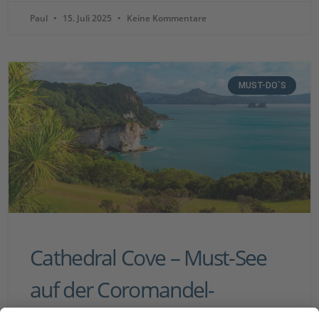
Paul
15. Juli 2025
Keine Kommentare
MUST-DO`S
Cathedral Cove – Must-See
auf der Coromandel-