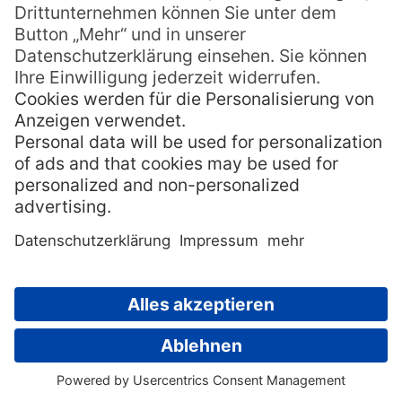
The Last Samurai
. Der Vulkan hat eine starke
Präsenz; von fast jeder Perspektive der
Taranaki-Region aus ist er sichtbar. Oft ist
er mit einer Schneekappe geschmückt, die
sich im Sonnenlicht golden färbt.
Beste Erlebnisse:
Sonnenaufgang am North Egmont Visitor
Centre:
Beobachte, wie sich der Himmel
rosa färbt, während sich der erste
Lichtschein über den Vulkan legt. Ein
unvergesslicher Start in den Tag.
Gipfelbesteigung:
Für geübte und gut