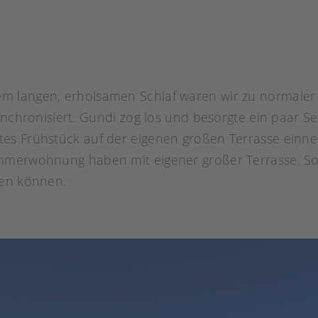
em langen, erholsamen Schlaf waren wir zu normaler
synchronisiert. Gundi zog los und besorgte ein paar 
es Frühstück auf der eigenen großen Terrasse einneh
mmerwohnung haben mit eigener großer Terrasse. So
gen können.