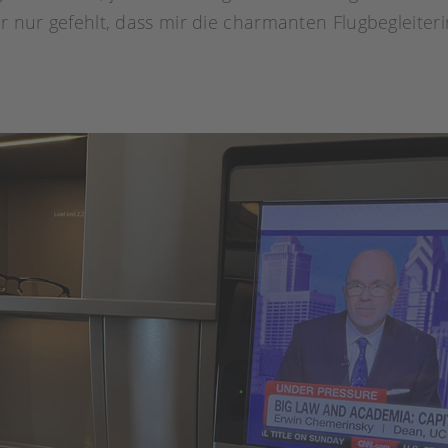
ir nur gefehlt, dass mir die charmanten Flugbegleiter