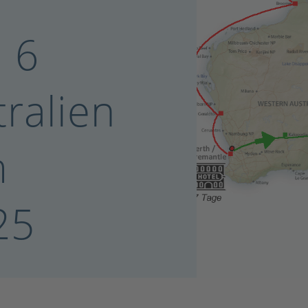
: 6
ralien
m
25