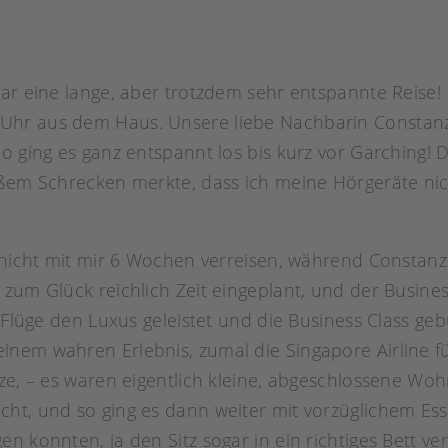
war eine lange, aber trotzdem sehr entspannte Reise!
Uhr aus dem Haus. Unsere liebe Nachbarin Constanz
o ging es ganz entspannt los bis kurz vor Garching! 
oßem Schrecken merkte, dass ich meine Hörgeräte nich
o nicht mit mir 6 Wochen verreisen, während Constan
zum Glück reichlich Zeit eingeplant, und der Business
n Flüge den Luxus geleistet und die Business Class g
inem wahren Erlebnis, zumal die Singapore Airline f
itze, – es waren eigentlich kleine, abgeschlossene
cht, und so ging es dann weiter mit vorzüglichem Es
en konnten, ja den Sitz sogar in ein richtiges Bett 