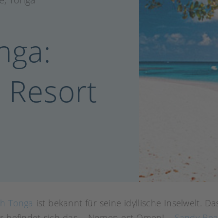
nga:
 Resort
ch Tonga
ist bekannt für seine idyllische Inselwelt. D
er befindet sich das – Nomen est Omen! –
Sandy Bea