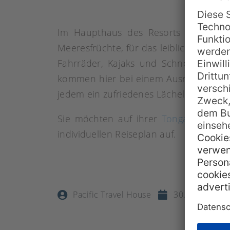
Im Haupthaus des Resorts gibt es ein
Meeresfrüchte, für das leibliche Wohl 
Fahrräder, Kajaks und Schnorchel ge
kommen hier bei einem Ausritt am Stra
jedem ein zufriedenes Lächeln ins Gesi
Sie möchten auf ihrer
Tonga Reise
hi
individuellen Reiseplan auf.
Pacific Travel House
30. August 20