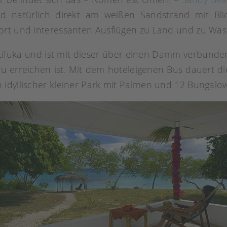
nd natürlich direkt am weißen Sandstrand mit Bli
rt und interessanten Ausflügen zu Land und zu Wasse
 Lifuka und ist mit dieser über einen Damm verbunden
zu erreichen ist. Mit dem hoteleigenen Bus dauert d
idyllischer kleiner Park mit Palmen und 12 Bungalow