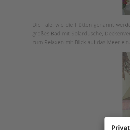
Die Fale, wie die Hütten genannt werden
großes Bad mit Solardusche, Deckenvent
zum Relaxen mit Blick auf das Meer ein