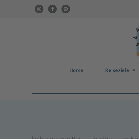
Home
Reiseziele
die besondere Reise
,
Hoteltipps
,
Südse