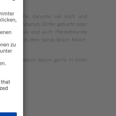
naler Küche, darunter viel Fisch und
in die benachbarten Dörfer gebucht oder
ne Tauchbasis und auch Pferdefreunde
 So gelingt es dem Sandy Beach Resort,
as Sandy Beach Resort gerne in Ihren