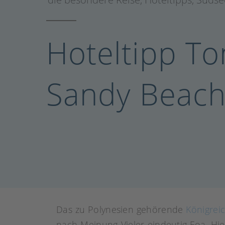
Hoteltipp To
Sandy Beach
Das zu Polynesien gehörende
Königrei
nach Meinung Vieler eindeutig Foa. Hi