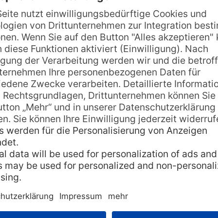
e Bar und ein Restaurant, wo mit frischer, regio
der Gäste gesorgt wird. Hier können auch Ausflüge 
liehen werden. Ganz in der Nähe befindet sich ei
nd oder durch den Dschungel voll auf ihre Kosten.
cht zu zaubern.
er absteigen? Sprechen Sie uns an! Wir nehmen d
16
Hoteltipp
,
Sandy Beach Resort
,
tonga