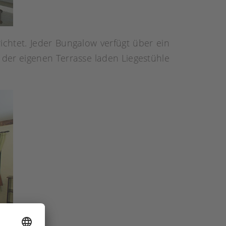
ichtet. Jeder Bungalow verfügt über ein
 der eigenen Terrasse laden Liegestühle