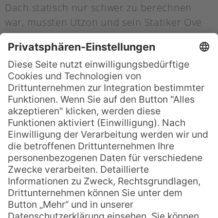
Dach statisch nur schwer zu berechnen
war, mussten Utzon und sein Statiker Ove
Arup ihre Pläne immer wieder ändern und
der Realität anpassen. Das kostete Zeit und
wesentlich mehr Geld, als kalkuliert war.
Statt im Jahr 1965 wurde die Oper erst 1973
fertig und kostete statt 7 Millionen
Australischer Dollar über 100 Millionen.