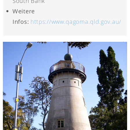
South Bank
Weitere
Infos:
https://www.qagoma.qld.gov.au/