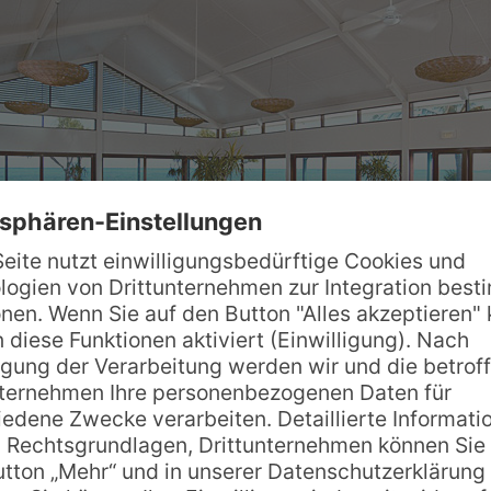
l eingerichtet, verfügen selbstverständlich über eig
. Balkone. Die Suiten und das Beach House sind mit 