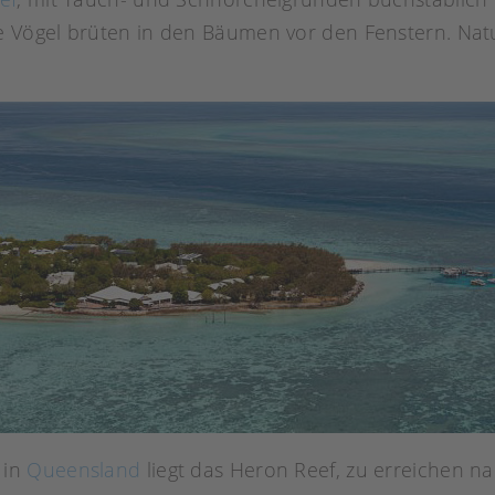
Vögel brüten in den Bäumen vor den Fenstern. Natur
 in
Queensland
liegt das Heron Reef, zu erreichen n