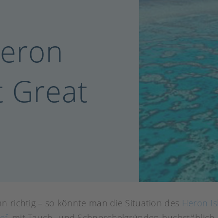
Heron
t Great
n richtig – so könnte man die Situation des
Heron Is
ef
, mit Tauch- und Schnorchelgründen buchstäblich d