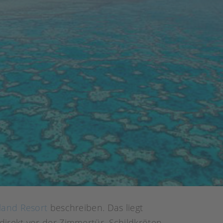
land Resort
beschreiben. Das liegt
irekt vor der Zimmertür. Schildkröten