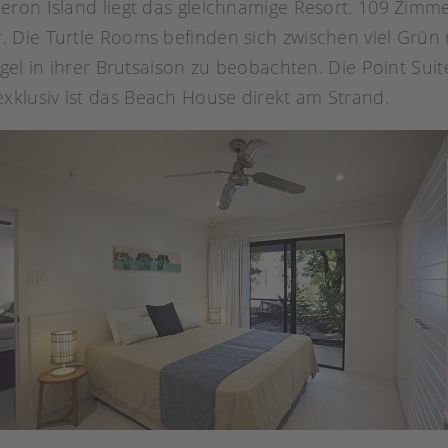
ron Island liegt das gleichnamige Resort. 109 Zimme
 Die Turtle Rooms befinden sich zwischen viel Grün 
gel in ihrer Brutsaison zu beobachten. Die Point Suit
lusiv ist das Beach House direkt am Strand.