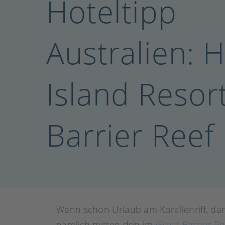
Hoteltipp
Australien: 
Island Resor
Barrier Reef
Wenn schon Urlaub am Korallenriff, dan
nämlich mitten drin im
Great Barrier Re