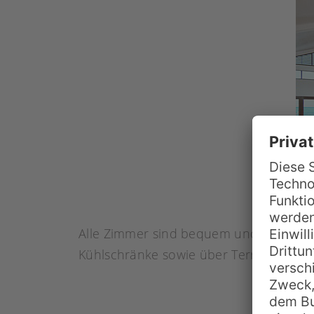
Alle Zimmer sind bequem und individuel
Kühlschränke sowie über Terrassen bzw