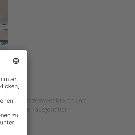
ene Bäder, Deckenventilatoren und
Klimaanlagen ausgestattet.