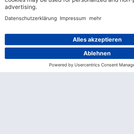
Must-See Tahiti: Heiva Tū’aro Mā’ohi
Veranstaltungstipp: Hobbit Day in
Neuseeland