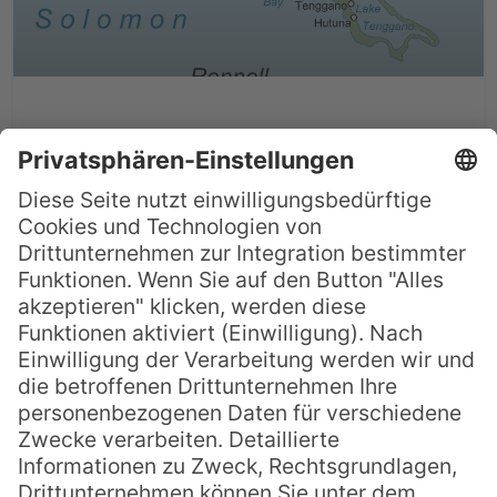
Salomonen: Rennell-Atoll &
der Lake Te Nggano
Die Salomonen gehören sicher zu den
ursprünglichsten Orten des Südpazifik.
Bedeckt von dichten Regenwäldern und
reich an natürlichen Wasserquellen ist
das Inselkönigreich ein wahres Juwel und
eine richtige kleine Schatzkammer voll von
spektakulären Naturdenkmälern. Ganz
besonderer Schönheit erfreut sich jedoch