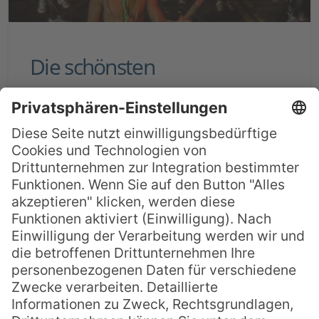
Die schönsten
Marathonstrecken auf
Hawaii
Hawaii gehört nicht nur für Surfer zu den
Top Spots schlechthin, es ist auch ein
wahres Mekka für Läufer. Das liegt nicht
nur an den klimatischen Vielseitigkeiten,
die die Inselgruppe prägen, sondern
natürlich vor allem an der
atemberaubenden Naturlandschaft
Hawaiis. Geübte Läufer finden hier eine