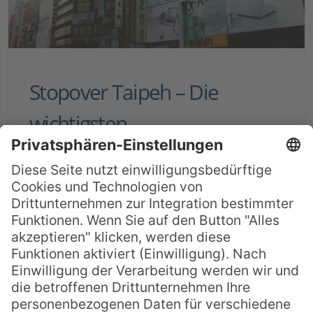
Stopover Taipeh – Die
wichtigsten
Sehenswürdigkeiten in 2
Tagen
Die taiwanesische Stadt Taipeh zählt nicht
unbedingt zu den gängigsten Stop-Over-
Destinationen, doch gerade asiatische
Fluggesellschaften wie China Airlines legen
auf dem Weg von Europa nach Australien,