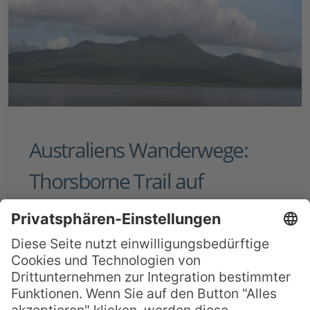
Australiens Wanderwege:
Thorsborne Trail auf
Hinchinbrook Island
Im zweiten Teil unserer Reihe über
Australiens wunderschöne Wanderwege
möchten wir Ihnen die Hinchinbrook Insel