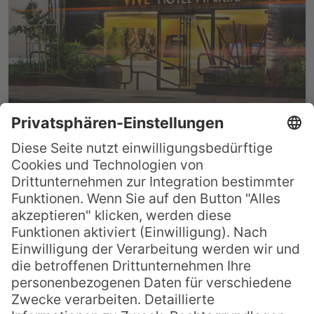
Hoteltipp Oahu: Vive Hotel
Waikiki
Der Waikiki Beach in Honolulu gehört
ganz klar zu den berühmtesten Stränden
der Welt. Das ist auch kein Wunder, denn
im 19. Jahrhundert war der kilometerlange
Strand Rückzugsort der hawaiianischen