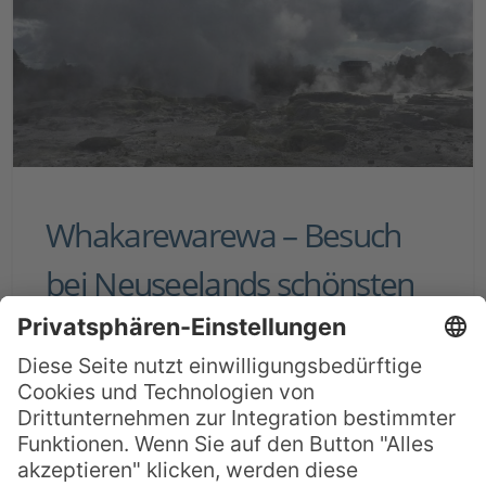
Whakarewarewa – Besuch
bei Neuseelands schönsten
Geysiren
Das Geothermalfeld Whakarewarewa in
Rotorua ist mit Sicherheit eine der
spektakulärsten Gegenden Neuseelands