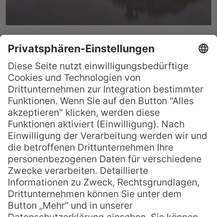
Must-See Australien: SS
Ayrfield in Sydney
Der Mensch hat sich die Erde untertan
gemacht und beinahe jeden Winkel
erforscht, besiedelt, bebaut oder
verschmutzt. Doch manchmal geht die
Natur auch den umgekehrten Weg und
erobert sich Orte zurück. Meist sind das
verlassene Häuser, untergegangene
Städte oder stillgelegte Fabriken. In
diesem Fall ist es ein Schiff. Die SS