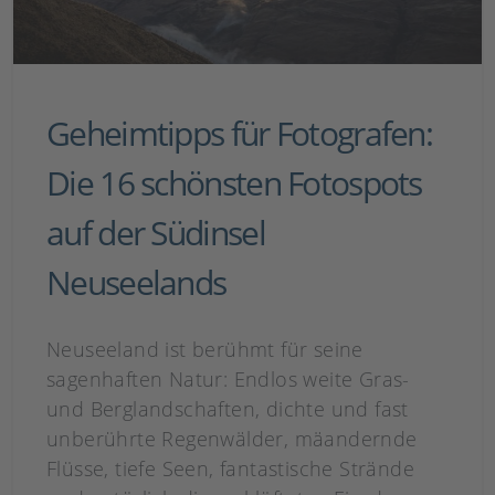
Geheimtipps für Fotografen:
Die 16 schönsten Fotospots
auf der Südinsel
Neuseelands
Neuseeland ist berühmt für seine
sagenhaften Natur: Endlos weite Gras-
und Berglandschaften, dichte und fast
unberührte Regenwälder, mäandernde
Flüsse, tiefe Seen, fantastische Strände