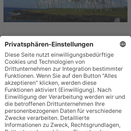
Die Top 5 Wasserfälle in
Samoa
Die Insel Samoa ist ein wahres
Naturparadies mit leeren Stränden,
natürlichen Pools und viel grüner
Vegetation. Besonders eindrucksvoll sind
auch die vielen Wasserfälle auf der Insel.
Wer während seines Samoa Urlaubs
kleine Wanderungen unternehmen
möchte, kommt am Besuch der ein oder