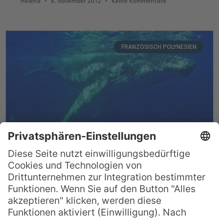
Helena
8. November 2012
Keine Kommentare
FRANZÖSISCH POLYNESIEN
Ankunft der Buckelwale
Jedes Jahr im Juli kommen die Buckelwale
von ihrer langen Reise zurück in die