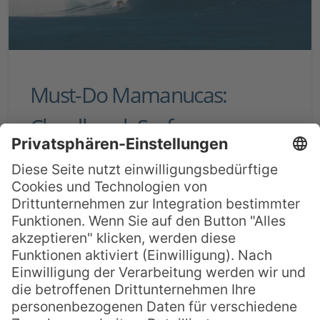
Must-Do Mamanucas:
Cloudbreak Surfen
Cloudbreak heißt die beste Welle von
ganz Fiji – und wenn man passionierten
Surferinnen glauben darf, zählen die Fijis
zu den besten Surfgebieten weltweit. Die
spektakulärsten Wellen treten dabei in
der Inselgruppe der Mamanucas, genauer
gesagt rund um die Inseln Tavarua und
Namotu im Süden der Fijis auf. Dort