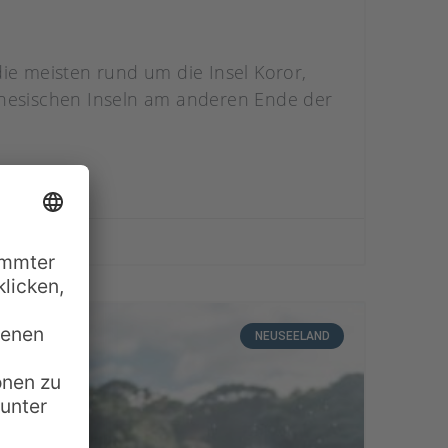
ie meisten rund um die Insel Koror,
ronesischen Inseln am anderen Ende der
NEUSEELAND