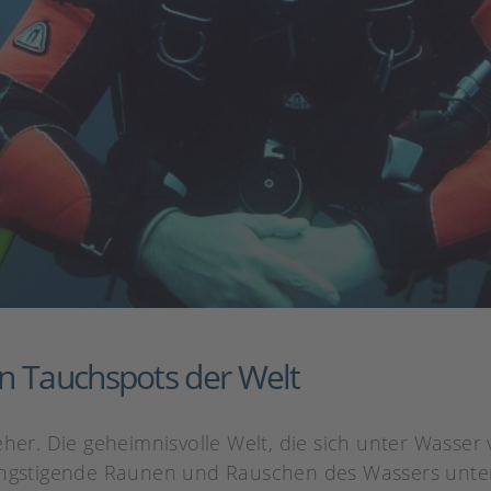
n Tauchspots der Welt
eher. Die geheimnisvolle Welt, die sich unter Wasser
stigende Raunen und Rauschen des Wassers unter 