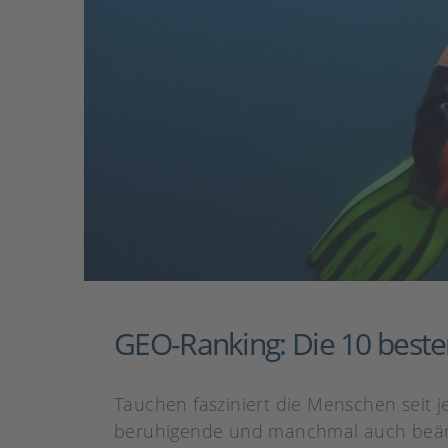
GEO-Ranking: Die 10 beste
Tauchen fasziniert die Menschen seit j
beruhigende und manchmal auch beäng