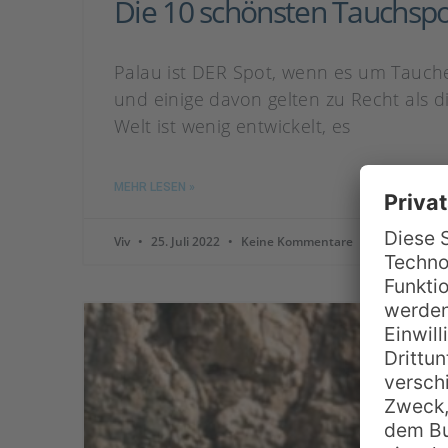
Die 10 schönsten Tauchspo
Palau ist DER Spot, wenn es um Tauchen
und einige davon gelten zu Recht als 
Welt ist wenig entwickelt, es
MEHR LESEN »
Viv
25. Juli 2022
Keine Kommentare