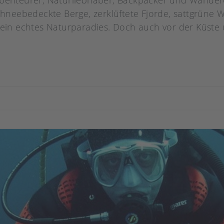
 Abenteurer, Naturliebhaber, Backpacker und Wander
eebedeckte Berge, zerklüftete Fjorde, sattgrüne W
in echtes Naturparadies. Doch auch vor der Küste 