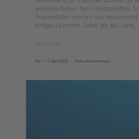
Neuseeland ist Traumziel zahlreicher
wunderschönen Naturlandschaften: Schn
Regenwälder machen aus Neuseeland e
einiges zu bieten. Dabei gilt das Land,
MEHR LESEN »
Viv
3. April 2022
Keine Kommentare