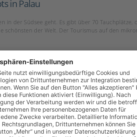
ts in Palau
 in der Südsee geht. Es gibt über 70 Tauchplätze, d
die schönsten der Welt. Der Tourismus auf den mik