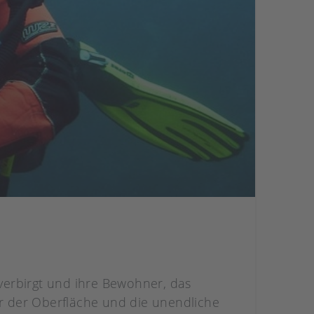
 verbirgt und ihre Bewohner, das
der Oberfläche und die unendliche