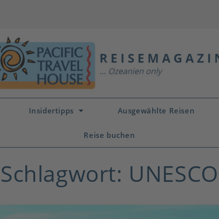
Insidertipps
Ausgewählte Reisen
Reise buchen
Schlagwort: UNESCO