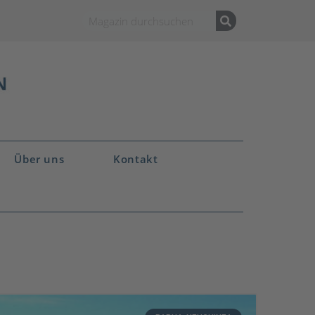
Über uns
Kontakt